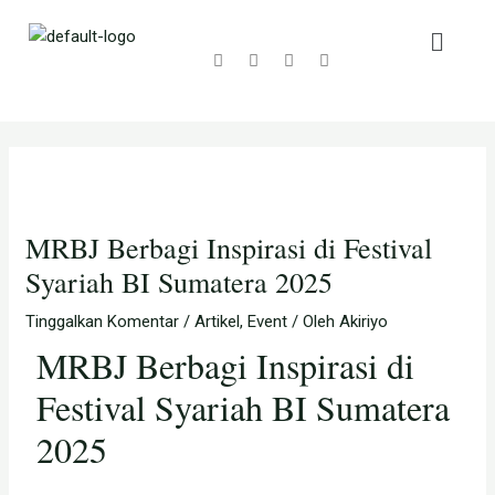
Lewati
Post
Facebook
Youtube
Instagram
Whatsapp
ke
navigation
konten
MRBJ Berbagi Inspirasi di Festival
Syariah BI Sumatera 2025
Tinggalkan Komentar
/
Artikel
,
Event
/ Oleh
Akiriyo
MRBJ Berbagi Inspirasi di
Festival Syariah BI Sumatera
2025