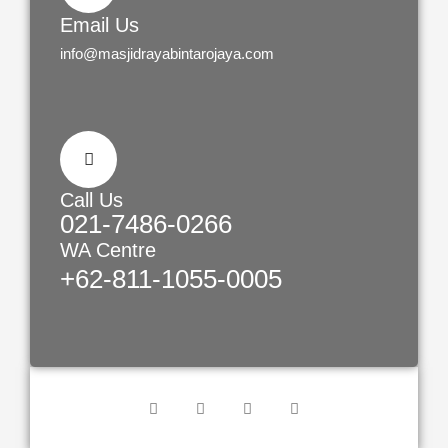
Email Us
info@masjidrayabintarojaya.com
Call Us
021-7486-0266
WA Centre
+62-811-1055-0005
F
Y
I
W
a
o
n
h
c
u
s
a
e
t
t
t
b
u
a
s